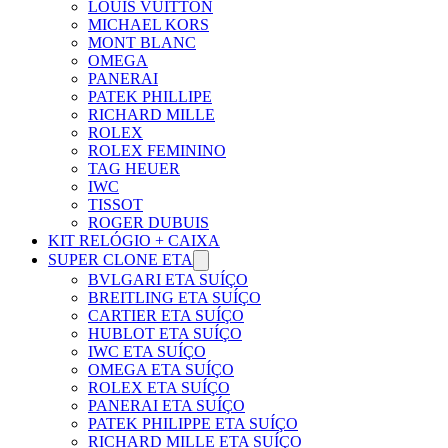
LOUIS VUITTON
MICHAEL KORS
MONT BLANC
OMEGA
PANERAI
PATEK PHILLIPE
RICHARD MILLE
ROLEX
ROLEX FEMININO
TAG HEUER
IWC
TISSOT
ROGER DUBUIS
KIT RELÓGIO + CAIXA
SUPER CLONE ETA
BVLGARI ETA SUÍÇO
BREITLING ETA SUÍÇO
CARTIER ETA SUÍÇO
HUBLOT ETA SUÍÇO
IWC ETA SUÍÇO
OMEGA ETA SUÍÇO
ROLEX ETA SUÍÇO
PANERAI ETA SUÍÇO
PATEK PHILIPPE ETA SUÍÇO
RICHARD MILLE ETA SUÍÇO