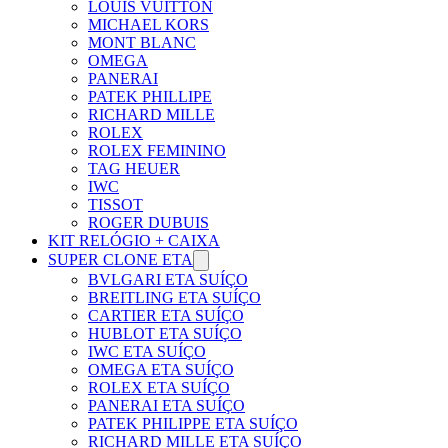
LOUIS VUITTON
MICHAEL KORS
MONT BLANC
OMEGA
PANERAI
PATEK PHILLIPE
RICHARD MILLE
ROLEX
ROLEX FEMININO
TAG HEUER
IWC
TISSOT
ROGER DUBUIS
KIT RELÓGIO + CAIXA
SUPER CLONE ETA
BVLGARI ETA SUÍÇO
BREITLING ETA SUÍÇO
CARTIER ETA SUÍÇO
HUBLOT ETA SUÍÇO
IWC ETA SUÍÇO
OMEGA ETA SUÍÇO
ROLEX ETA SUÍÇO
PANERAI ETA SUÍÇO
PATEK PHILIPPE ETA SUÍÇO
RICHARD MILLE ETA SUÍÇO