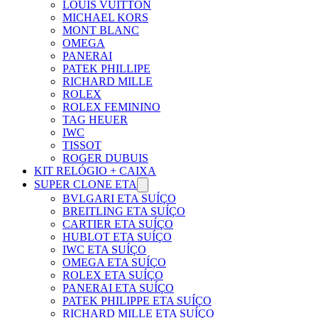
LOUIS VUITTON
MICHAEL KORS
MONT BLANC
OMEGA
PANERAI
PATEK PHILLIPE
RICHARD MILLE
ROLEX
ROLEX FEMININO
TAG HEUER
IWC
TISSOT
ROGER DUBUIS
KIT RELÓGIO + CAIXA
SUPER CLONE ETA
BVLGARI ETA SUÍÇO
BREITLING ETA SUÍÇO
CARTIER ETA SUÍÇO
HUBLOT ETA SUÍÇO
IWC ETA SUÍÇO
OMEGA ETA SUÍÇO
ROLEX ETA SUÍÇO
PANERAI ETA SUÍÇO
PATEK PHILIPPE ETA SUÍÇO
RICHARD MILLE ETA SUÍÇO