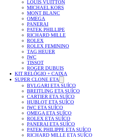
LOUIS VUITTON
MICHAEL KORS
MONT BLANC
OMEGA
PANERAI
PATEK PHILLIPE
RICHARD MILLE
ROLEX
ROLEX FEMININO
TAG HEUER
IWC
TISSOT
ROGER DUBUIS
KIT RELÓGIO + CAIXA
SUPER CLONE ETA
BVLGARI ETA SUÍÇO
BREITLING ETA SUÍÇO
CARTIER ETA SUÍÇO
HUBLOT ETA SUÍÇO
IWC ETA SUÍÇO
OMEGA ETA SUÍÇO
ROLEX ETA SUÍÇO
PANERAI ETA SUÍÇO
PATEK PHILIPPE ETA SUÍÇO
RICHARD MILLE ETA SUÍÇO