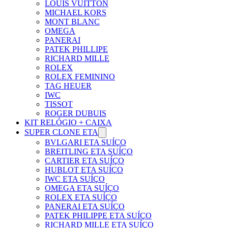
LOUIS VUITTON
MICHAEL KORS
MONT BLANC
OMEGA
PANERAI
PATEK PHILLIPE
RICHARD MILLE
ROLEX
ROLEX FEMININO
TAG HEUER
IWC
TISSOT
ROGER DUBUIS
KIT RELÓGIO + CAIXA
SUPER CLONE ETA
BVLGARI ETA SUÍÇO
BREITLING ETA SUÍÇO
CARTIER ETA SUÍÇO
HUBLOT ETA SUÍÇO
IWC ETA SUÍÇO
OMEGA ETA SUÍÇO
ROLEX ETA SUÍÇO
PANERAI ETA SUÍÇO
PATEK PHILIPPE ETA SUÍÇO
RICHARD MILLE ETA SUÍÇO