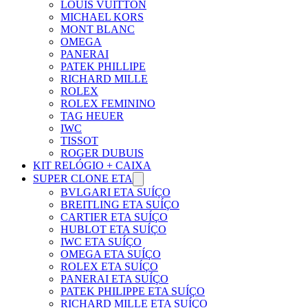
LOUIS VUITTON
MICHAEL KORS
MONT BLANC
OMEGA
PANERAI
PATEK PHILLIPE
RICHARD MILLE
ROLEX
ROLEX FEMININO
TAG HEUER
IWC
TISSOT
ROGER DUBUIS
KIT RELÓGIO + CAIXA
SUPER CLONE ETA
BVLGARI ETA SUÍÇO
BREITLING ETA SUÍÇO
CARTIER ETA SUÍÇO
HUBLOT ETA SUÍÇO
IWC ETA SUÍÇO
OMEGA ETA SUÍÇO
ROLEX ETA SUÍÇO
PANERAI ETA SUÍÇO
PATEK PHILIPPE ETA SUÍÇO
RICHARD MILLE ETA SUÍÇO